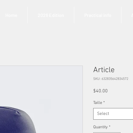
Home
2026 Edition
Practical info
Article
SKU: 632835642834572
Price
$40.00
Taille
*
Select
Quantity
*